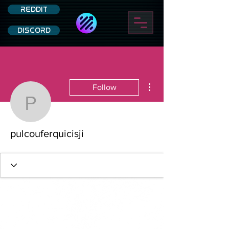
REDDIT
DISCORD
More actions
Follow
pulcouferquicisji
pulcouferquicisji